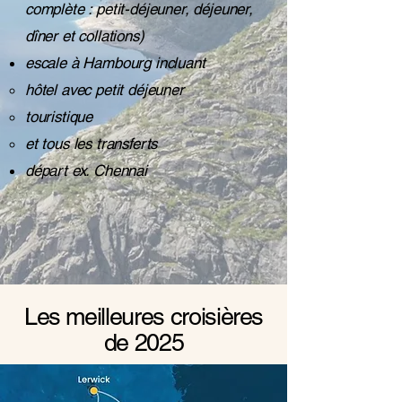
complète : petit-déjeuner, déjeuner,
dîner et collations)
escale à Hambourg incluant
hôtel avec petit déjeuner
touristique
et tous les transferts
départ ex. Chennai
Les meilleures croisières
de 2025