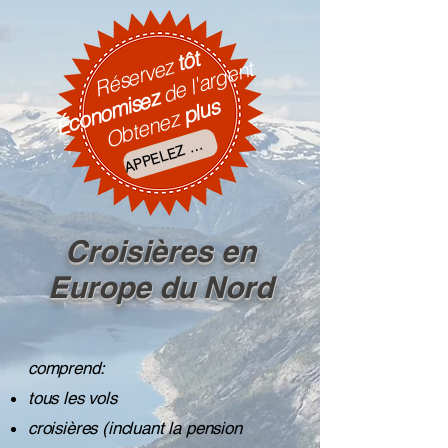
tôt
Réservez
de l'argent
Économisez
plus
Obtenez
P
P
E
L
E
AI
N
T
E
N
A
N
A
M
T
Z
Croisières en
Europe du Nord
comprend:
tous les vols
croisières (incluant la pension